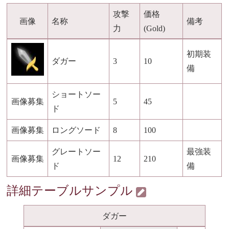
攻撃
価格
画像
名称
備考
力
(Gold)
初期装
ダガー
3
10
備
ショートソー
画像募集
5
45
ド
画像募集
ロングソード
8
100
グレートソー
最強装
画像募集
12
210
ド
備
詳細テーブルサンプル
ダガー